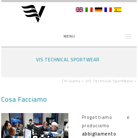
MENU
VIS TECHNICAL SPORTWEAR
Chi siamo »
VIS Technical SportWear
»
Cosa Facciamo
Progettiamo e
produciamo
abbigliamento